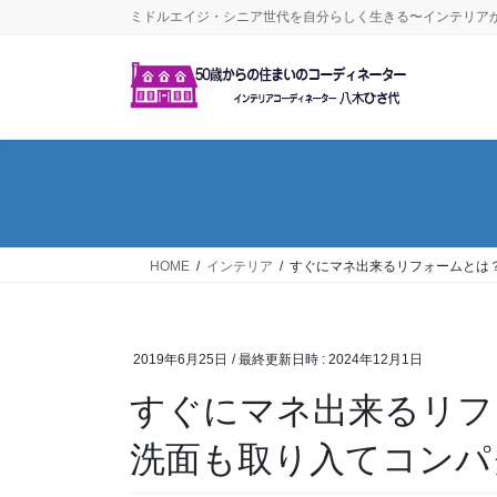
コ
ナ
ミドルエイジ・シニア世代を自分らしく生きる〜インテリア
ン
ビ
テ
ゲ
ン
ー
ツ
シ
へ
ョ
ス
ン
キ
に
ッ
移
プ
動
HOME
インテリア
すぐにマネ出来るリフォームとは
2019年6月25日
/ 最終更新日時 :
2024年12月1日
すぐにマネ出来るリフ
洗面も取り入てコンパ