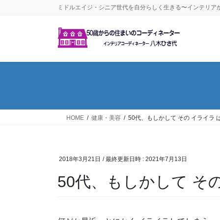
コ
ナ
ミドルエイジ・シニア世代を自分らしく生きる〜インテリア
ン
ビ
テ
ゲ
ン
ー
ツ
シ
へ
ョ
ス
ン
キ
に
ッ
移
プ
動
HOME
健康・美容
50代、もしかして その イライラ 
2018年3月21日
/ 最終更新日時 :
2021年7月13日
50代、もしかして そ