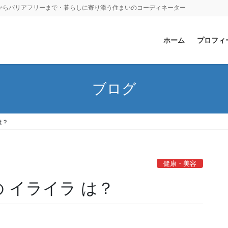
からバリアフリーまで・暮らしに寄り添う住まいのコーディネーター
ホーム
プロフィ
ブログ
は？
健康・美容
の イライラ は？