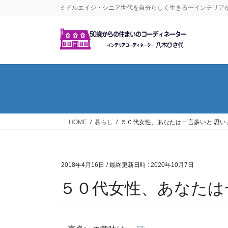
コ
ナ
ミドルエイジ・シニア世代を自分らしく生きる〜インテリア
ン
ビ
テ
ゲ
ン
ー
ツ
シ
へ
ョ
ス
ン
キ
に
ッ
移
プ
動
HOME
暮らし
５０代女性、あなたは一言多いと 思い
2018年4月16日
/ 最終更新日時 :
2020年10月7日
５０代女性、あなたは