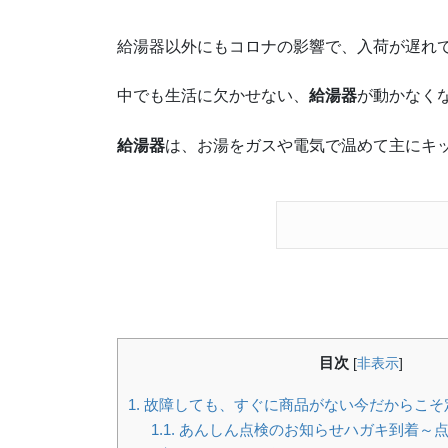
給湯器以外にもコロナの影響で、入荷が遅れ
中でも生活に欠かせない、
給湯器
が動かなくな
給湯器
は、お湯をガスや電気で温めて主にキ
目次
[
非表示
]
1.
故障しても、すぐに商品がない今だからこそ
1.1.
あんしん点検のお知らせハガキ到着～点