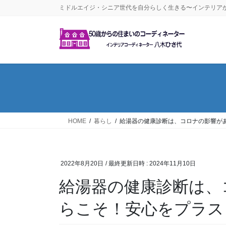
コ
ナ
ミドルエイジ・シニア世代を自分らしく生きる〜インテリア
ン
ビ
テ
ゲ
ン
ー
ツ
シ
へ
ョ
ス
ン
キ
に
ッ
移
プ
動
HOME
暮らし
給湯器の健康診断は、コロナの影響が
2022年8月20日
/ 最終更新日時 :
2024年11月10日
給湯器の健康診断は、
らこそ！安心をプラス