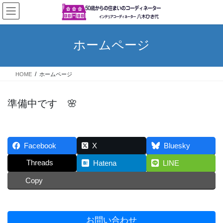
コ
ナ
ン
ビ
テ
ゲ
ン
ー
ホームページ
ツ
シ
へ
ョ
ス
ン
HOME
ホームページ
キ
に
ッ
移
プ
動
準備中です 🌸
Facebook
X
Bluesky
Threads
Hatena
LINE
Copy
お問い合わせ